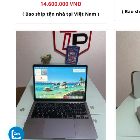
14.600.000 VNĐ
( Bao s
( Bao ship tận nhà tại Việt Nam )