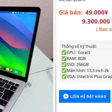
49.000¥
Giá bán:
9.300.000
( Bao s
Thông số kỹ thuật:
✅CPU: Corei3
✅RAM: 8GB
✅SSD: 256GB
✅Màn hình: 13.3 inch 2k
✅VGA: Intel Iris Plus Gra
LIÊN HỆ ĐẶT HÀNG