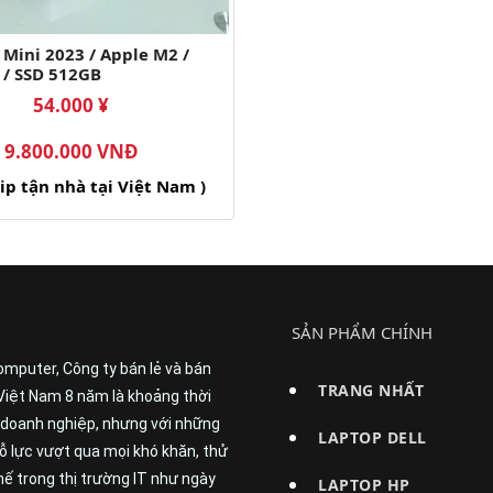
Mini 2023 / Apple M2 /
/ SSD 512GB
54.000 ¥
9.800.000 VNĐ
hip tận nhà tại Việt Nam )
SẢN PHẨM CHÍNH
omputer, Công ty bán lẻ và bán
TRANG NHẤT
Việt Nam 8 năm là khoảng thời
t doanh nghiệp, nhưng với những
LAPTOP DELL
 lực vượt qua mọi khó khăn, thử
ế trong thị trường IT như ngày
LAPTOP HP