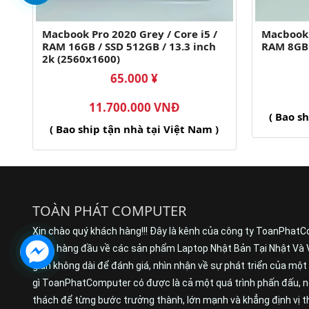
Macbook Pro 2020 Grey / Core i5 /
Macbook 
RAM 16GB / SSD 512GB / 13.3 inch
RAM 8GB 
2k (2560x1600)
65.000 ¥
11.700.000 VNĐ
( Bao s
( Bao ship tận nhà tại Việt Nam )
TOÀN PHÁT COMPUTER
Xin chào quý khách hàng!!! Đây là kênh của công ty ToanPhatC
buôn hàng đầu về các sản phẩm Laptop Nhật Bản Tại Nhật Và 
gian không dài để đánh giá, nhìn nhận về sự phát triển của mộ
gì ToanPhatComputer có được là cả một quá trình phấn đấu, nỗ
thách để từng bước trưởng thành, lớn mạnh và khẳng định vị th