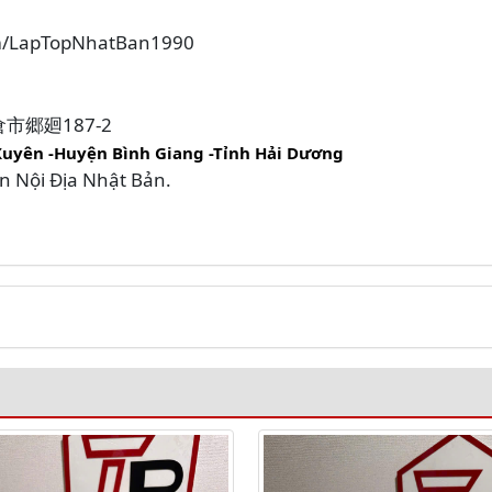
om/LapTopNhatBan1990
大岩倉市郷廻187-2
Xuyên -Huyện Bình Giang -Tỉnh Hải Dương
in Nội Địa Nhật Bản.