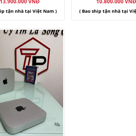
13.900.000 VNĐ
10.800.000 VN
hip tận nhà tại Việt Nam )
( Bao ship tận nhà tại Vi