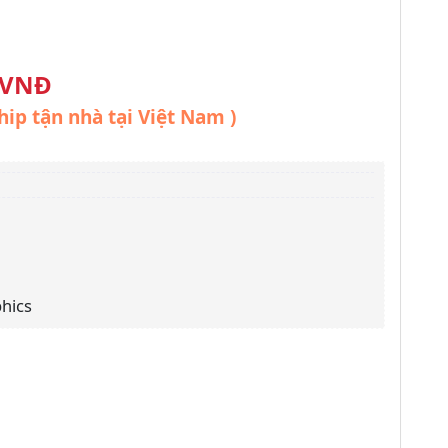
 VNĐ
hip tận nhà tại Việt Nam )
phics