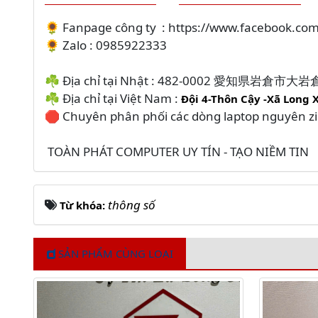
🌻 Fanpage công ty : https://www.facebook.c
🌻 Zalo : 0985922333
☘️ Địa chỉ tại Nhật : 482-0002 愛知県岩倉市
☘️ Địa chỉ tại Việt Nam :
Đội 4-Thôn Cậy -Xã Long 
🛑 Chuyên phân phối các dòng laptop nguyên z
TOÀN PHÁT COMPUTER UY TÍN - TẠO NIỀM TIN
thông số
Từ khóa:
SẢN PHẨM CÙNG LOẠI