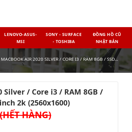
LENOVO-ASUS-
SONY - SURFACE
ĐỒNG HỒ CŨ
MSI
- TOSHIBA
NHẬT BẢN
/
MACBOOK AIR 2020 SILVER / CORE I3 / RAM 8GB / SSD...
Silver / Core i3 / RAM 8GB /
inch 2k (2560x1600)
(HẾT HÀNG)