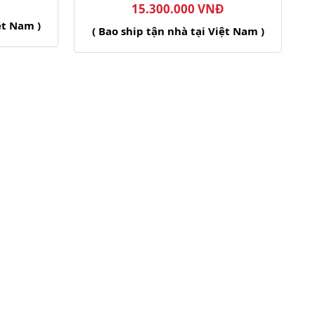
Đ
15.300.000 VNĐ
ệt Nam )
( Bao ship tận nhà tại Việt Nam )