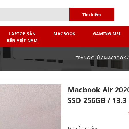
Tìm kiếm
LAPTOP SẴN
MACBOOK
GAMING-MSI
BÊN VIỆT NAM
TRANG CHỦ
/
MACBOOK
Macbook Air 2020 
SSD 256GB / 13.3 
Mã sản phẩm: