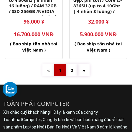
to 4.60Ghz | 8 nhân
đẹp, pin tốt) / Core i5-
16 luồng) / RAM 32GB
8365U (up to 4.10Ghz
/ SSD 256GB /NVIDIA
| 4 nhân 8 luồng) /
T1200 4GB/ 16 inch 2k
RAM 8GB / SSD 256GB
96.000 ¥
32.000 ¥
IPS(2560x1600)
/ 14 inch FHD IPS
(1920x1080)
16.700.000 VNĐ
5.900.000 VNĐ
( Bao ship tận nhà tại
( Bao ship tận nhà tại
Việt Nam )
Việt Nam )
«
1
2
»
TOÀN PHÁT COMPUTER
Xin chào quý khách hàng!!! Đây là kênh của công ty
ToanPhatComputer, Công ty bán lẻ và bán buôn hàng đầu về các
sản phẩm Laptop Nhật Bản Tại Nhật Và Việt Nam 8 năm là khoảng