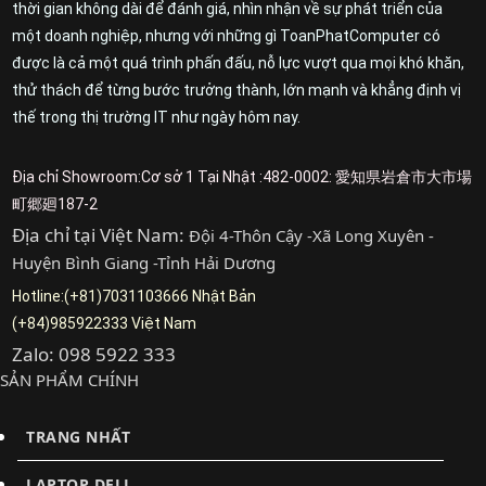
thời gian không dài để đánh giá, nhìn nhận về sự phát triển của
một doanh nghiệp, nhưng với những gì ToanPhatComputer có
được là cả một quá trình phấn đấu, nỗ lực vượt qua mọi khó khăn,
thử thách để từng bước trưởng thành, lớn mạnh và khẳng định vị
thế trong thị trường IT như ngày hôm nay.
Địa chỉ Showroom:Cơ sở 1 Tại Nhật :482-0002: 愛知県岩倉市大市場
町郷廻187-2
Địa chỉ tại Việt Nam:
Đội 4-Thôn Cậy -Xã Long Xuyên -
Huyện Bình Giang -Tỉnh Hải Dương
Hotline:(+81)7031103666 Nhật Bản
(+84)985922333 Việt Nam
Zalo: 098 5922 333
SẢN PHẨM CHÍNH
TRANG NHẤT
LAPTOP DELL