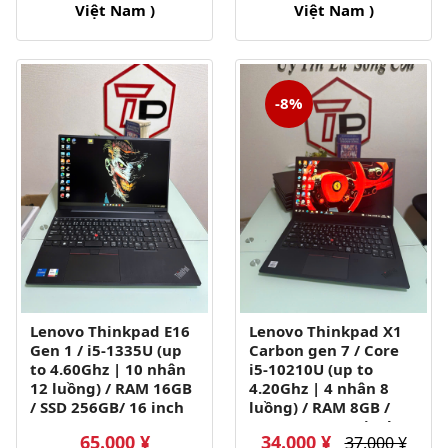
Việt Nam )
Việt Nam )
-8%
Lenovo Thinkpad E16
Lenovo Thinkpad X1
Gen 1 / i5-1335U (up
Carbon gen 7 / Core
to 4.60Ghz | 10 nhân
i5-10210U (up to
12 luồng) / RAM 16GB
4.20Ghz | 4 nhân 8
/ SSD 256GB/ 16 inch
luồng) / RAM 8GB /
FHD+ IPS (1920x1200)
SSD 256GB / 14 inch
65.000 ¥
34.000 ¥
37.000 ¥
FHD IPS (1920x1080)