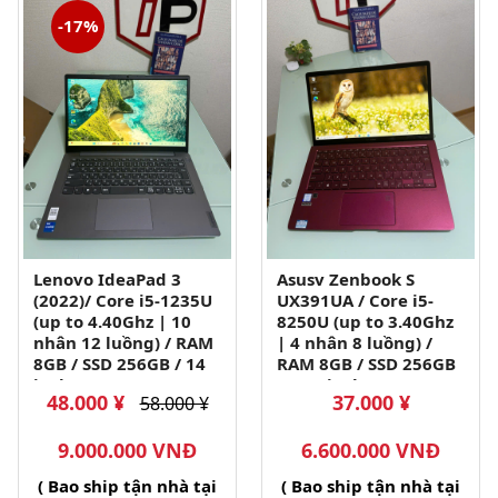
-17%
Lenovo IdeaPad 3
Asusv Zenbook S
(2022)/ Core i5-1235U
UX391UA / Core i5-
(up to 4.40Ghz | 10
8250U (up to 3.40Ghz
nhân 12 luồng) / RAM
| 4 nhân 8 luồng) /
8GB / SSD 256GB / 14
RAM 8GB / SSD 256GB
inch FHD
/ 13.3 inch FHD IPS
48.000 ¥
37.000 ¥
58.000 ¥
IPS(1920x1080)
(1920x1080)
9.000.000 VNĐ
6.600.000 VNĐ
( Bao ship tận nhà tại
( Bao ship tận nhà tại