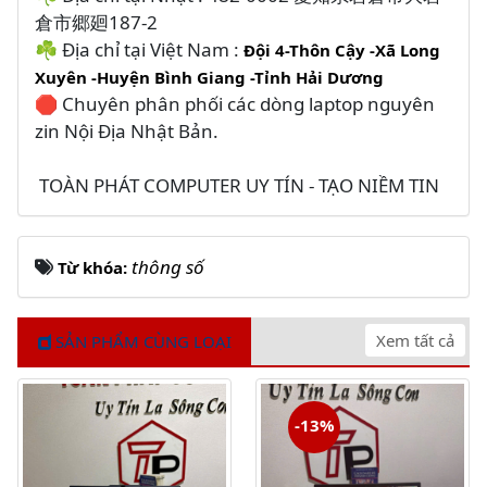
倉市郷廻187-2
☘️ Địa chỉ tại Việt Nam :
Đội 4-Thôn Cậy -Xã Long
Xuyên -Huyện Bình Giang -Tỉnh Hải Dương
🛑 Chuyên phân phối các dòng laptop nguyên
zin Nội Địa Nhật Bản.
TOÀN PHÁT COMPUTER UY TÍN - TẠO NIỀM TIN
thông số
Từ khóa:
Xem tất cả
SẢN PHẨM CÙNG LOẠI
-13%