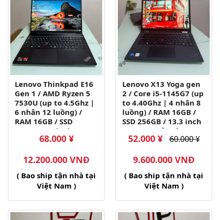
Lenovo Thinkpad E16
Lenovo X13 Yoga gen
Gen 1 / AMD Ryzen 5
2 / Core i5-1145G7 (up
7530U (up to 4.5Ghz |
to 4.40Ghz | 4 nhân 8
6 nhân 12 luồng) /
luồng) / RAM 16GB /
RAM 16GB / SSD
SSD 256GB / 13.3 inch
512GB / 16 inch FHD+
FHD+ IPS cảm ứng
68.000 ¥
52.000 ¥
60.000 ¥
IPS (1920x1200)
gập 360 độ
(1920x1200)
12.200.000 VNĐ
9.600.000 VNĐ
( Bao ship tận nhà tại
( Bao ship tận nhà tại
Việt Nam )
Việt Nam )