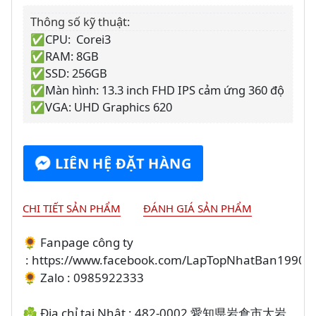
Thông số kỹ thuật:
✅CPU: Corei3
✅RAM: 8GB
✅SSD: 256GB
✅Màn hình: 13.3 inch FHD IPS cảm ứng 360 độ
✅VGA: UHD Graphics 620
LIÊN HỆ ĐẶT HÀNG
CHI TIẾT SẢN PHẨM
ĐÁNH GIÁ SẢN PHẨM
🌻 Fanpage công ty
: https://www.facebook.com/LapTopNhatBan1990
🌻 Zalo : 0985922333
☘️ Địa chỉ tại Nhật : 482-0002 愛知県岩倉市大岩