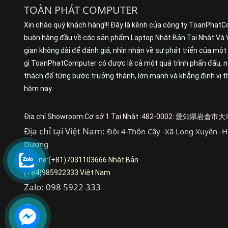
TOÀN PHÁT COMPUTER
Xin chào quý khách hàng!!! Đây là kênh của công ty ToanPhatC
buôn hàng đầu về các sản phẩm Laptop Nhật Bản Tại Nhật Và 
gian không dài để đánh giá, nhìn nhận về sự phát triển của mộ
gì ToanPhatComputer có được là cả một quá trình phấn đấu, nỗ
thách để từng bước trưởng thành, lớn mạnh và khẳng định vị th
hôm nay.
Địa chỉ Showroom:Cơ sở 1 Tại Nhật :482-0002: 愛知県岩
Địa chỉ tại Việt Nam:
Đội 4-Thôn Cậy -Xã Long Xuyên -H
Dương
Hotline:(+81)7031103666 Nhật Bản
(+84)985922333 Việt Nam
Zalo: 098 5922 333