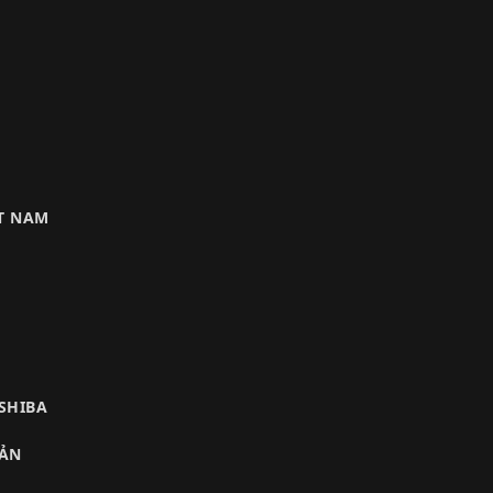
ỆT NAM
OSHIBA
BẢN