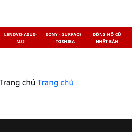
LENOVO-ASUS-
SONY - SURFACE
ĐỒNG HỒ CŨ
MSI
- TOSHIBA
NHẬT BẢN
 Trang chủ
Trang chủ