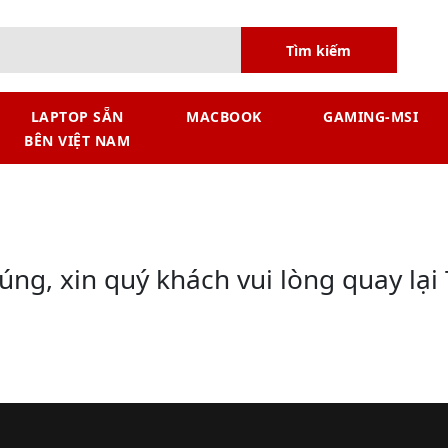
Tìm kiếm
LAPTOP SẴN
MACBOOK
GAMING-MSI
BÊN VIỆT NAM
g, xin quý khách vui lòng quay lại