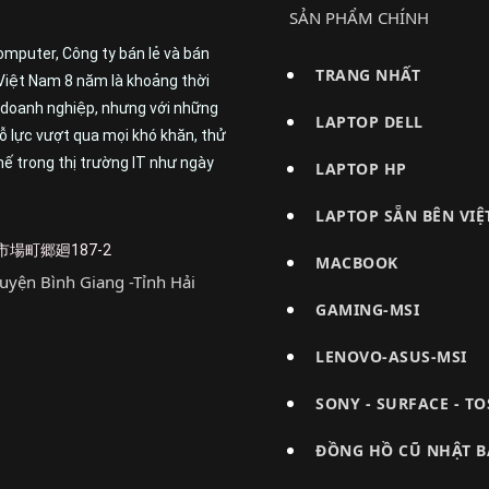
SẢN PHẨM CHÍNH
omputer, Công ty bán lẻ và bán
TRANG NHẤT
Việt Nam 8 năm là khoảng thời
t doanh nghiệp, nhưng với những
LAPTOP DELL
 lực vượt qua mọi khó khăn, thử
ế trong thị trường IT như ngày
LAPTOP HP
LAPTOP SẴN BÊN VI
倉市大市場町郷廻187-2
MACBOOK
uyện Bình Giang -Tỉnh Hải
GAMING-MSI
LENOVO-ASUS-MSI
SONY - SURFACE - T
ĐỒNG HỒ CŨ NHẬT 