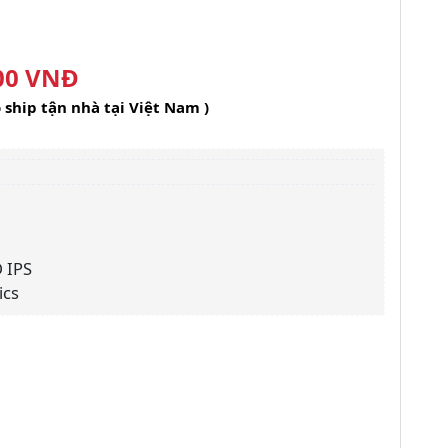
00 VNĐ
o ship tận nhà tại Việt Nam )
 IPS
ics