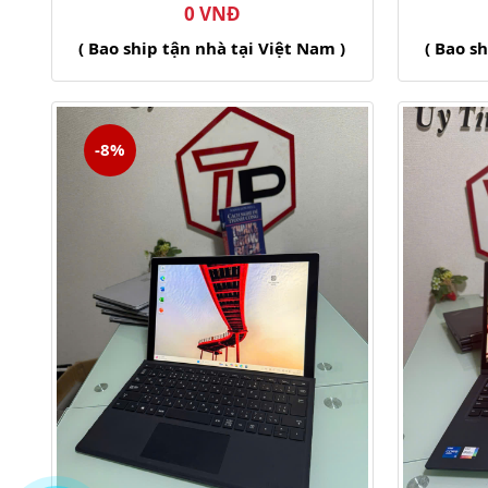
0 VNĐ
( Bao ship tận nhà tại Việt Nam )
( Bao s
-8%