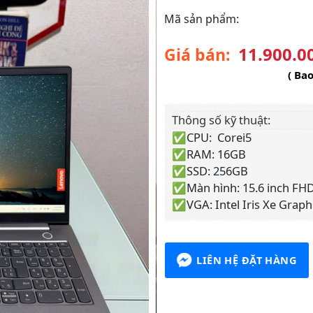
Mã sản phẩm:
11.900.0
Giá bán:
( Ba
Thông số kỹ thuật:
✅CPU: Corei5
✅RAM: 16GB
✅SSD: 256GB
✅Màn hình: 15.6 inch FHD
✅VGA: Intel Iris Xe Graph
LIÊN HỆ ĐẶT HÀNG