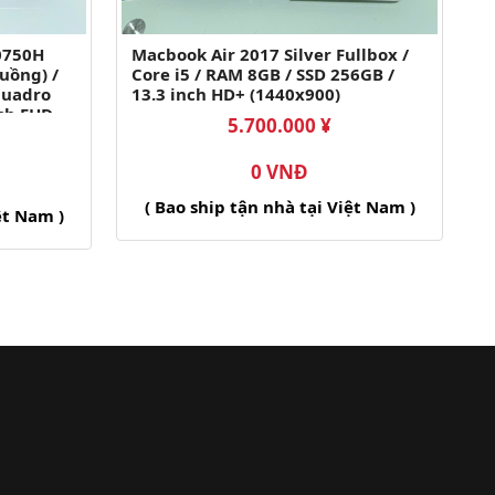
10750H
Macbook Air 2017 Silver Fullbox /
luồng) /
Core i5 / RAM 8GB / SSD 256GB /
Quadro
13.3 inch HD+ (1440x900)
nch FHD
5.700.000 ¥
0 VNĐ
( Bao ship tận nhà tại Việt Nam )
ệt Nam )