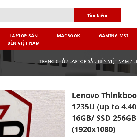
Tìm kiếm
LAPTOP SẴN
MACBOOK
GAMING-MSI
BÊN VIỆT NAM
TRANG CHỦ
/
LAPTOP SẴN BÊN VIỆT NAM
/
L
Lenovo Thinkbook 
1235U (up to 4.4
16GB/ SSD 256GB 
(1920x1080)