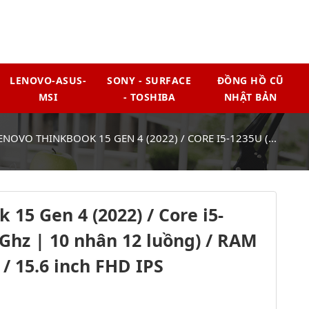
LENOVO-ASUS-
SONY - SURFACE
ĐỒNG HỒ CŨ
MSI
- TOSHIBA
NHẬT BẢN
ENOVO THINKBOOK 15 GEN 4 (2022) / CORE I5-1235U (...
15 Gen 4 (2022) / Core i5-
0Ghz | 10 nhân 12 luồng) / RAM
/ 15.6 inch FHD IPS