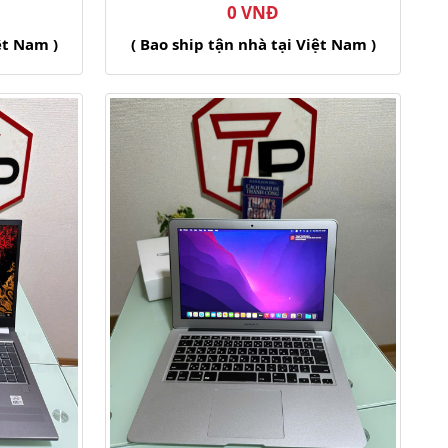
0 VNĐ
ệt Nam )
( Bao ship tận nhà tại Việt Nam )