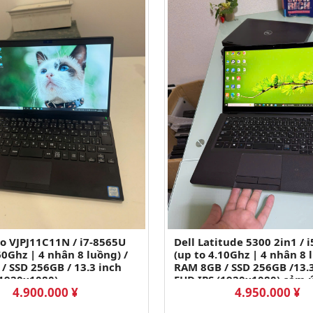
o VJPJ11C11N / i7-8565U
Dell Latitude 5300 2in1 / 
60Ghz | 4 nhân 8 luồng) /
(up to 4.10Ghz | 4 nhân 8 
/ SSD 256GB / 13.3 inch
RAM 8GB / SSD 256GB /13.
(1920x1080)
FHD IPS (1920x1080) cảm 
4.900.000 ¥
4.950.000 ¥
360 độ