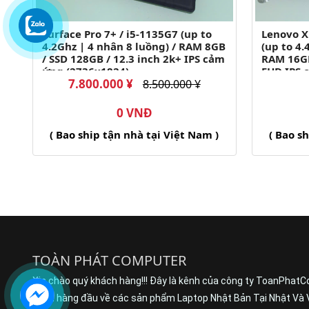
Surface Pro 7+ / i5-1135G7 (up to
Lenovo X
4.2Ghz | 4 nhân 8 luồng) / RAM 8GB
(up to 4.
/ SSD 128GB / 12.3 inch 2k+ IPS cảm
RAM 16GB
ứng (2736x1824)
FHD IPS 
7.800.000 ¥
8.500.000 ¥
(1920x12
0 VNĐ
( Bao ship tận nhà tại Việt Nam )
( Bao s
TOÀN PHÁT COMPUTER
Xin chào quý khách hàng!!! Đây là kênh của công ty ToanPhatC
buôn hàng đầu về các sản phẩm Laptop Nhật Bản Tại Nhật Và 