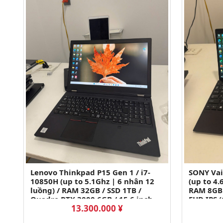
Lenovo Thinkpad P15 Gen 1 / i7-
SONY Vai
10850H (up to 5.1Ghz | 6 nhân 12
(up to 4.
luồng) / RAM 32GB / SSD 1TB /
RAM 8GB 
Quadro RTX 3000 6GB / 15.6 inch
FHD IPS 
13.300.000 ¥
FHD IPS(1920x1080)