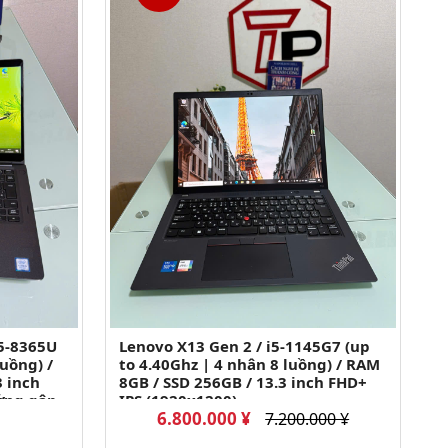
i5-8365U
Lenovo X13 Gen 2 / i5-1145G7 (up
luồng) /
to 4.40Ghz | 4 nhân 8 luồng) / RAM
3 inch
8GB / SSD 256GB / 13.3 inch FHD+
ứng gập
IPS (1920x1200)
6.800.000 ¥
7.200.000 ¥