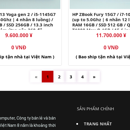
13 Yoga gen 2 / i5-1145G7
HP ZBook Fury 15G7 / i7-
40Ghz | 4 nhân 8 luồng) /
(up to 5.0Ghz | 6 nhân 12 
 / SSD 256GB / 13.3 inch
RAM 16GB / SSD 512 GB / 
cảm ứng gập 360 độ
T1000 Max Q 4GB / 15.6 i
9.600.000 ¥
11.700.000 ¥
00)
IPS (1920x1080)
0 VNĐ
0 VNĐ
hip tận nhà tại Việt Nam )
( Bao ship tận nhà tại Vi
«
1
2
3
4
»
SẢN PHẨM CHÍNH
omputer, Công ty bán lẻ và bán
TRANG NHẤT
Việt Nam 8 năm là khoảng thời