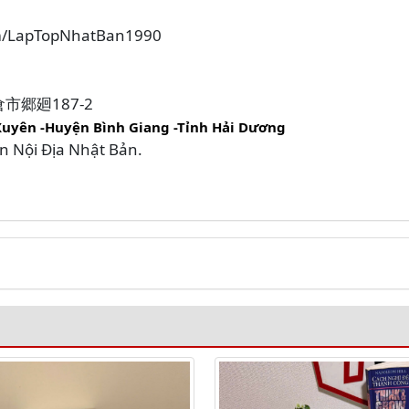
om/LapTopNhatBan1990
大岩倉市郷廻187-2
Xuyên -Huyện Bình Giang -Tỉnh Hải Dương
in Nội Địa Nhật Bản.