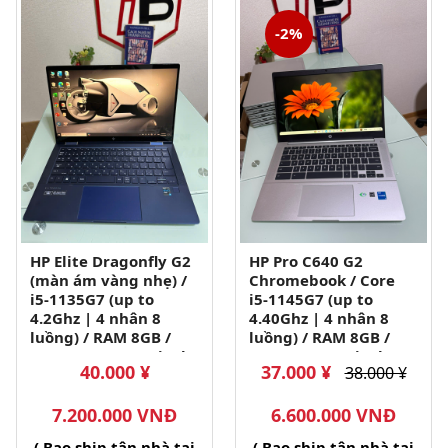
-2%
HP Elite Dragonfly G2
HP Pro C640 G2
(màn ám vàng nhẹ) /
Chromebook / Core
i5-1135G7 (up to
i5-1145G7 (up to
4.2Ghz | 4 nhân 8
4.40Ghz | 4 nhân 8
luồng) / RAM 8GB /
luồng) / RAM 8GB /
SSD 256GB / 13.3 inch
SSD 64GB / 14 inch
40.000 ¥
37.000 ¥
38.000 ¥
FHD IPS cảm ứng gập
FHD IPS cảm ứng
360 độ (1920x1080)
(1920x1080)
7.200.000 VNĐ
6.600.000 VNĐ
( Bao ship tận nhà tại
( Bao ship tận nhà tại