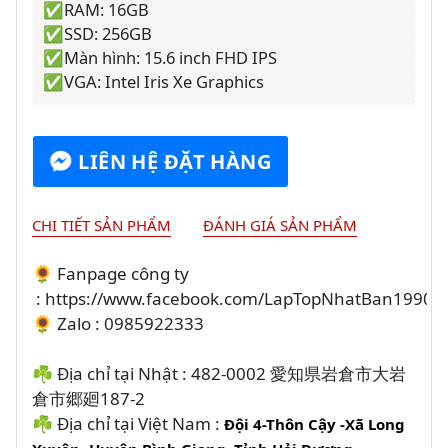
✅RAM: 16GB
✅SSD: 256GB
✅Màn hình: 15.6 inch FHD IPS
✅VGA: Intel Iris Xe Graphics
LIÊN HỆ ĐẶT HÀNG
CHI TIẾT SẢN PHẨM
ĐÁNH GIÁ SẢN PHẨM
🌻 Fanpage công ty
: https://www.facebook.com/LapTopNhatBan1990
🌻 Zalo : 0985922333
☘️ Địa chỉ tại Nhật : 482-0002 愛知県岩倉市大岩
倉市郷廻187-2
☘️ Địa chỉ tại Việt Nam :
Đội 4-Thôn Cậy -Xã Long