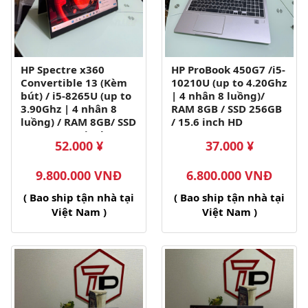
HP Spectre x360
HP ProBook 450G7 /i5-
Convertible 13 (Kèm
10210U (up to 4.20Ghz
bút) / i5-8265U (up to
| 4 nhân 8 luồng)/
3.90Ghz | 4 nhân 8
RAM 8GB / SSD 256GB
luồng) / RAM 8GB/ SSD
/ 15.6 inch HD
256GB/ 13.3 inch FHD
(1366x768)
52.000 ¥
37.000 ¥
IPS cảm ứng gập
360(1920x1080)
9.800.000 VNĐ
6.800.000 VNĐ
( Bao ship tận nhà tại
( Bao ship tận nhà tại
Việt Nam )
Việt Nam )