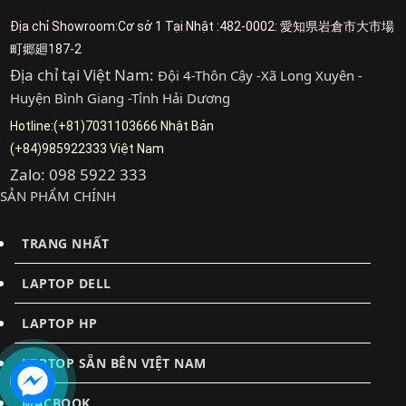
Địa chỉ Showroom:Cơ sở 1 Tại Nhật :482-0002: 愛知県岩倉市大市場
町郷廻187-2
Địa chỉ tại Việt Nam:
Đội 4-Thôn Cậy -Xã Long Xuyên -
Huyện Bình Giang -Tỉnh Hải Dương
Hotline:(+81)7031103666 Nhật Bản
(+84)985922333 Việt Nam
Zalo: 098 5922 333
SẢN PHẨM CHÍNH
TRANG NHẤT
LAPTOP DELL
LAPTOP HP
LAPTOP SẴN BÊN VIỆT NAM
MACBOOK