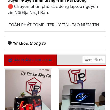
Xuyên -Huyện Bình Giang -Tỉnh Hải Dương
🛑 Chuyên phân phối các dòng laptop nguyên
zin Nội Địa Nhật Bản.
TOÀN PHÁT COMPUTER UY TÍN - TẠO NIỀM TIN
thông số
Từ khóa:
Xem tất cả
SẢN PHẨM CÙNG LOẠI