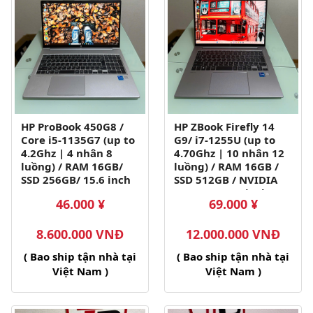
HP ProBook 450G8 /
HP ZBook Firefly 14
Core i5-1135G7 (up to
G9/ i7-1255U (up to
4.2Ghz | 4 nhân 8
4.70Ghz | 10 nhân 12
luồng) / RAM 16GB/
luồng) / RAM 16GB /
SSD 256GB/ 15.6 inch
SSD 512GB / NVIDIA
FHD IPS (1920x1080)
T550 4GB/ 14 inch
46.000 ¥
69.000 ¥
FHD IPS (1920x1080)
8.600.000 VNĐ
12.000.000 VNĐ
( Bao ship tận nhà tại
( Bao ship tận nhà tại
Việt Nam )
Việt Nam )