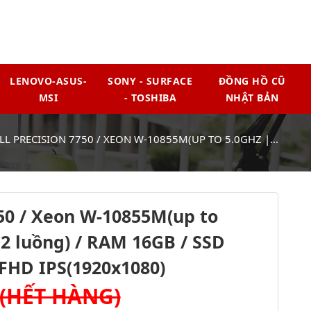
LENOVO-ASUS-
SONY - SURFACE
ĐỒNG HỒ CŨ
MSI
- TOSHIBA
NHẬT BẢN
LL PRECISION 7750 / XEON W-10855M(UP TO 5.0GHZ |...
750 / Xeon W-10855M(up to
12 luồng) / RAM 16GB / SSD
 FHD IPS(1920x1080)
(HẾT HÀNG)