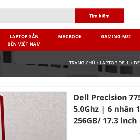
Tìm kiếm
LAPTOP SẴN
MACBOOK
GAMING-MSI
BÊN VIỆT NAM
TRANG CHỦ
/
LAPTOP DELL
/
DE
Dell Precision 7
5.0Ghz | 6 nhân 
256GB/ 17.3 inch