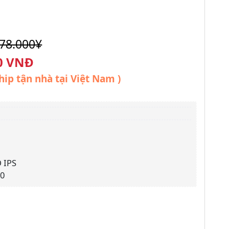
78.000¥
0 VNĐ
hip tận nhà tại Việt Nam )
 IPS
30