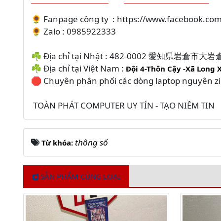
🌻 Fanpage công ty : https://www.facebook.c
🌻 Zalo : 0985922333
☘️ Địa chỉ tại Nhật : 482-0002 愛知県岩倉市
☘️ Địa chỉ tại Việt Nam :
Đội 4-Thôn Cậy -Xã Long 
🛑 Chuyên phân phối các dòng laptop nguyên z
TOÀN PHÁT COMPUTER UY TÍN - TẠO NIỀM TIN
thông số
Từ khóa:
SẢN PHẨM CÙNG LOẠI