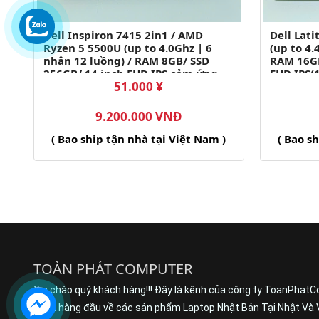
Dell Inspiron 7415 2in1 / AMD
Dell Lati
Ryzen 5 5500U (up to 4.0Ghz | 6
(up to 4.
nhân 12 luồng) / RAM 8GB/ SSD
RAM 16GB
256GB/ 14 inch FHD IPS cảm ứng
FHD IPS(
51.000 ¥
gập 360 độ (1920x1080)
9.200.000 VNĐ
( Bao ship tận nhà tại Việt Nam )
( Bao s
TOÀN PHÁT COMPUTER
Xin chào quý khách hàng!!! Đây là kênh của công ty ToanPhatC
buôn hàng đầu về các sản phẩm Laptop Nhật Bản Tại Nhật Và 