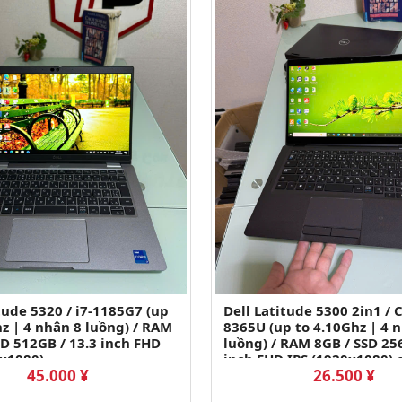
tude 5320 / i7-1185G7 (up
Dell Latitude 5300 2in1 / C
hz | 4 nhân 8 luồng) / RAM
8365U (up to 4.10Ghz | 4 
SD 512GB / 13.3 inch FHD
luồng) / RAM 8GB / SSD 25
0x1080)
inch FHD IPS (1920x1080)
45.000 ¥
26.500 ¥
gập 360 độ