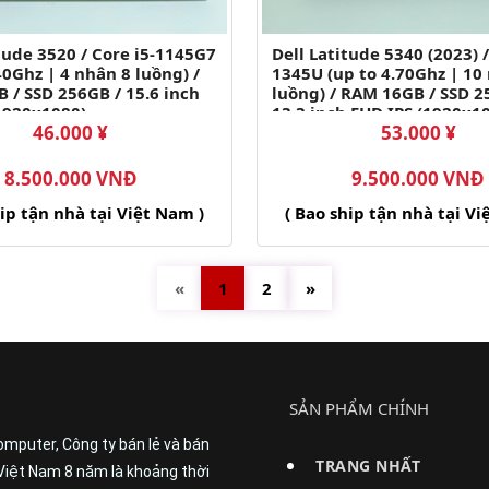
tude 3520 / Core i5-1145G7
Dell Latitude 5340 (2023) /
40Ghz | 4 nhân 8 luồng) /
1345U (up to 4.70Ghz | 10
 / SSD 256GB / 15.6 inch
luồng) / RAM 16GB / SSD 2
1920x1080)
13.3 inch FHD IPS (1920x1
46.000 ¥
53.000 ¥
8.500.000 VNĐ
9.500.000 VNĐ
hip tận nhà tại Việt Nam )
( Bao ship tận nhà tại Vi
«
1
2
»
SẢN PHẨM CHÍNH
omputer, Công ty bán lẻ và bán
TRANG NHẤT
Việt Nam 8 năm là khoảng thời