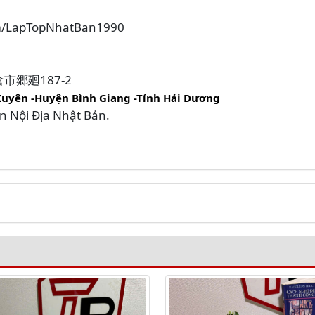
om/LapTopNhatBan1990
大岩倉市郷廻187-2
Xuyên -Huyện Bình Giang -Tỉnh Hải Dương
in Nội Địa Nhật Bản.