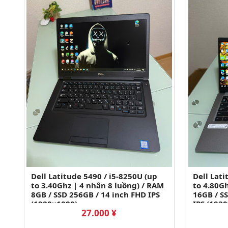
Dell Latitude 5490 / i5-8250U (up
Dell Lati
to 3.40Ghz | 4 nhân 8 luồng) / RAM
to 4.80G
8GB / SSD 256GB / 14 inch FHD IPS
16GB / S
(1920x1080)
IPS (192
27.000 ¥