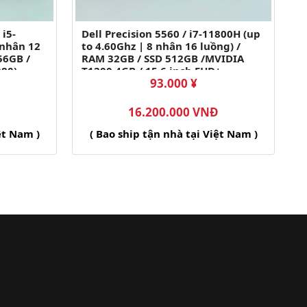
 i5-
Dell Precision 5560 / i7-11800H (up
 nhân 12
to 4.60Ghz | 8 nhân 16 luồng) /
56GB /
RAM 32GB / SSD 512GB /MVIDIA
080)
T1200 4GB / 15.6 inch FHD+
93.000 ¥
IPS(1920x1200)
16.200.000 VNĐ
ệt Nam )
( Bao ship tận nhà tại Việt Nam )