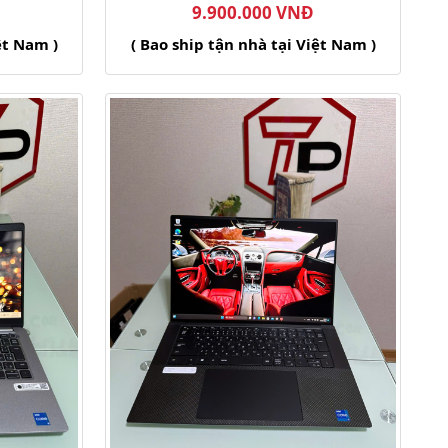
9.900.000 VNĐ
ệt Nam )
( Bao ship tận nhà tại Việt Nam )