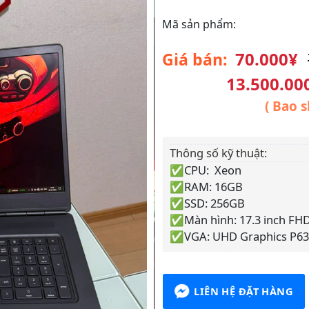
Mã sản phẩm:
70.000¥
Giá bán:
13.500.00
( Bao s
Thông số kỹ thuật:
✅CPU: Xeon
✅RAM: 16GB
✅SSD: 256GB
✅Màn hình: 17.3 inch FHD
✅VGA: UHD Graphics P6
LIÊN HỆ ĐẶT HÀNG