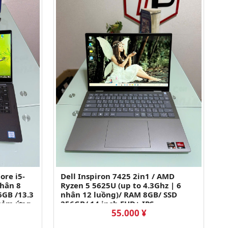
ore i5-
Dell Inspiron 7425 2in1 / AMD
nhân 8
Ryzen 5 5625U (up to 4.3Ghz | 6
6GB /13.3
nhân 12 luồng)/ RAM 8GB/ SSD
 cảm ứng
256GB/ 14 inch FHD+ IPS
55.000 ¥
(1920x1200) cảm ứng gập 360 độ